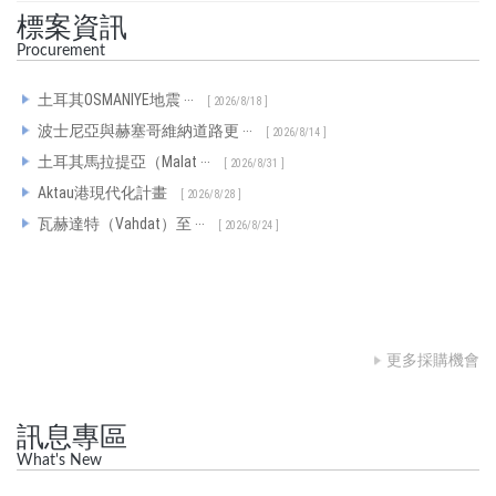
標案資訊
Procurement
土耳其OSMANIYE地震 ‧‧‧
[
2026/8/18
]
波士尼亞與赫塞哥維納道路更 ‧‧‧
[
2026/8/14
]
土耳其馬拉提亞（Malat ‧‧‧
[
2026/8/31
]
Aktau港現代化計畫
[
2026/8/28
]
瓦赫達特（Vahdat）至 ‧‧‧
[
2026/8/24
]
更多採購機會
訊息專區
What's New