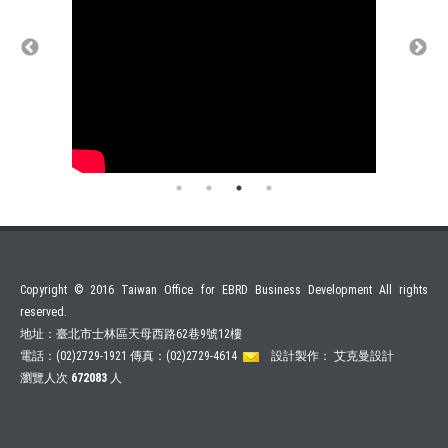
歐銀邀請您參與烏克蘭
歐洲復興開發銀行（簡稱「銀行」或
「EBRD」）正在考慮為支持日托米爾特
電力公司（簡稱 ‧‧‧
[
2026/3/25
]
Copyright © 2016 Taiwan Office for EBRD Business Development All rights
reserved.
地址：臺北市士林區天母西路62巷9號12樓
電話：(02)2729-1921 傳真：(02)2729-4614
設計製作：
艾克曼設計
瀏覽人次
672083
人