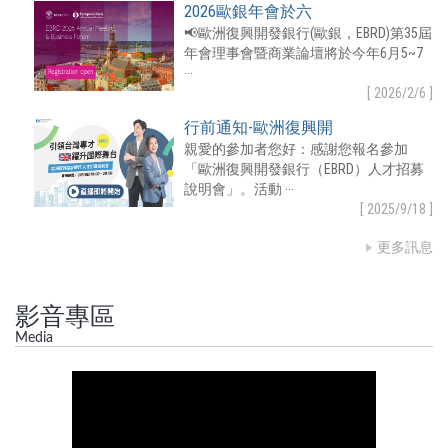
2026歐銀年會於六
📢歐洲復興開發銀行(歐銀，EBRD)第35屆
年會理事會暨商業論壇將於今年6月5~7
‧‧‧
[
2026/2/6
]
行前通知-歐洲復興開
親愛的參加者您好：感謝您報名參加
「歐洲復興開發銀行（EBRD）人才招募
說明會」。活動 ‧‧‧
[
2025/9/18
]
「數位採購商機」（W
更多訊息
【活動訊息】把握國際數位採購商機！
世界銀行與歐洲復興開發銀行將舉辦線
上研 ‧‧‧
影音專區
[
2026/7/20
]
Media
歡迎臺灣企業參與，掌
EBRDGreenCitiesMayors’Meeting2026歡迎
臺 ‧‧‧
[
2026/5/20
]